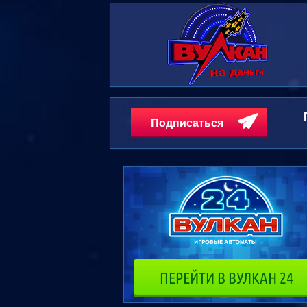
Подписаться
ПЕРЕЙТИ В ВУЛКАН 24