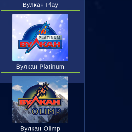
Вулкан Play
Вулкан Platinum
Вулкан Olimp