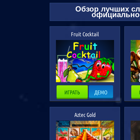
Обзор лучших сл
официальном
Fruit Cocktail
ИГРАТЬ
ДЕМО
Aztec Gold