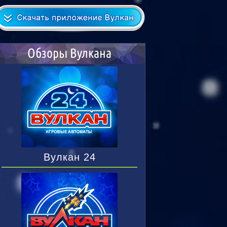
Обзоры Вулкана
Вулкан 24