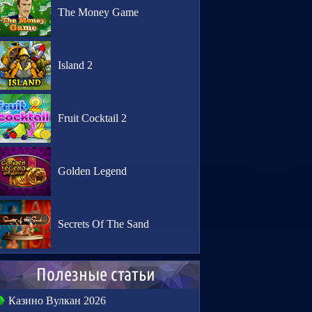
The Money Game
Island 2
Fruit Cocktail 2
Golden Legend
Secrets Of The Sand
Полезные статьи
Казино Вулкан 2026