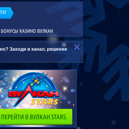
ТИ
БОНУСЫ КАЗИНО ВУЛКАН
но? Заходи в канал, решение
ПЕРЕЙТИ В ВУЛКАН STARS