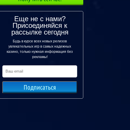
Еще не с нами?
Присоединяйся к
рассылке сегодня
Будь в курсе всех новых релизов
увлекательных игр в самых надежных
казино, только нужная информация без
рекламы!