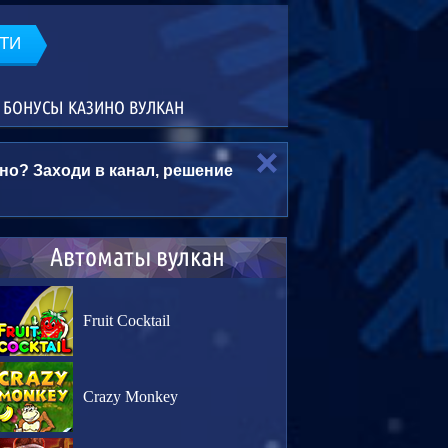
ТИ
БОНУСЫ КАЗИНО ВУЛКАН
но? Заходи в канал, решение
Автоматы вулкан
Fruit Cocktail
Crazy Monkey