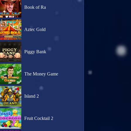
Book of Ra
Aztec Gold
Piggy Bank
The Money Game
Island 2
Fruit Cocktail 2