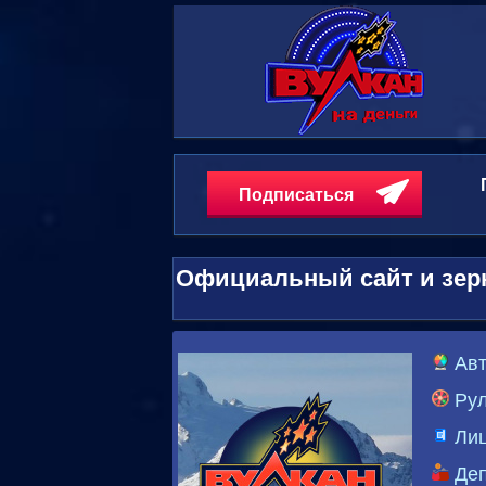
Подписаться
Официальный сайт и зерк
Ав
Рул
Лиц
Деп