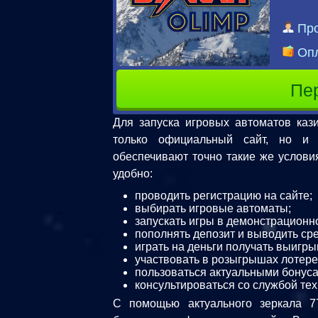
Про
Оп
Пер
Для запуска игровых автоматов каз
только официальный сайт, но 
обеспечивают точно такие же условия
удобно:
проводить регистрацию на сайте;
выбирать игровые автоматы;
запускать игры в демонстрационн
пополнять депозит и выводить ср
играть на деньги получать выигры
участвовать в розыгрышах лотерей
пользоваться актуальными бонус
консультироваться со службой те
С помощью актуального зеркала 77