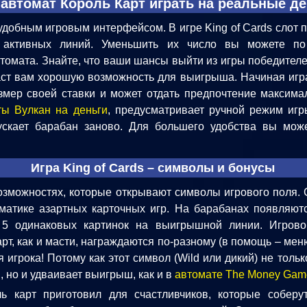
 автомат Король Карт играть на реальные д
удобным игровым интерфейсом. В игре King of Cards слот 
 активных линий. Уменьшить их число вы можете по
втомата. Знайте, что ваши шансы выйти из игры победител
аст вам хорошую возможность для выигрыша. Начиная игра
змер своей ставки и может отдать предпочтение максимал
ты Вулкан на деньги
, предусматривает ручной режим игры
скает барабан заново. Для большего удобства вы може
Игра King of Cards – символы и бонусы
озможностях, которые открывают символы игрового поля.
ематике азартных карточных игр. На барабанах появляют
 5 одинаковых картинок на выигрышной линии. Игров
рт, как и масти, награждаются по-разному (в помощь – мен
игрока! Потому как этот символ (Wild или дикий) не тольк
но и удваивает выигрыш, как и в
автомате The Money Gam
ь карт приготовил для счастливчиков, которые собер