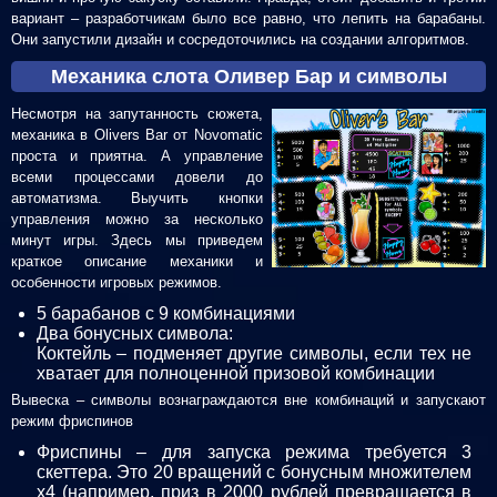
вариант – разработчикам было все равно, что лепить на барабаны.
Они запустили дизайн и сосредоточились на создании алгоритмов.
Механика слота Оливер Бар и символы
Несмотря на запутанность сюжета,
механика в Olivers Bar от Novomatic
проста и приятна. А управление
всеми процессами довели до
автоматизма. Выучить кнопки
управления можно за несколько
минут игры. Здесь мы приведем
краткое описание механики и
особенности игровых режимов.
5 барабанов с 9 комбинациями
Два бонусных символа:
Коктейль – подменяет другие символы, если тех не
хватает для полноценной призовой комбинации
Вывеска – символы вознаграждаются вне комбинаций и запускают
режим фриспинов
Фриспины – для запуска режима требуется 3
скеттера. Это 20 вращений с бонусным множителем
x4 (например, приз в 2000 рублей превращается в