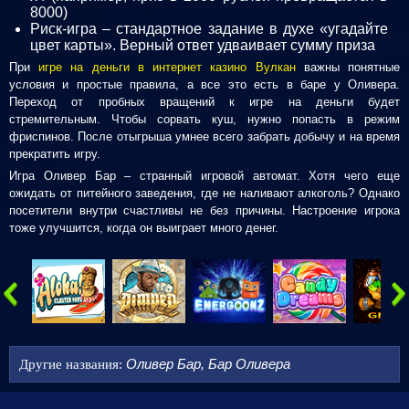
8000)
Риск-игра – стандартное задание в духе «угадайте
цвет карты». Верный ответ удваивает сумму приза
При
игре на деньги в интернет казино Вулкан
важны понятные
условия и простые правила, а все это есть в баре у Оливера.
Переход от пробных вращений к игре на деньги будет
стремительным. Чтобы сорвать куш, нужно попасть в режим
фриспинов. После отыгрыша умнее всего забрать добычу и на время
прекратить игру.
Игра Оливер Бар – странный игровой автомат. Хотя чего еще
ожидать от питейного заведения, где не наливают алкоголь? Однако
посетители внутри счастливы не без причины. Настроение игрока
тоже улучшится, когда он выиграет много денег.
ИГРАТЬ
ИГРАТЬ
ИГРАТЬ
ИГРАТЬ
ИГРАТ
Оливер Бар, Бар Оливера
Другие названия: