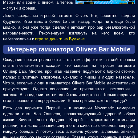
Мэри» или водки с пивом, а теперь
– смузи и фреши.
Люди, создавшие игровой автомат Olivers Bar, вероятно, видели
будущее. Игра вышла более 15 лет назад, когда пить еще было
модно, а они уже тогда сделали автомат про бар безалкогольной
направленности. Рекомендуем взглянуть на него всем, кто
небезразличен к
игре за деньги на Вулкане
.
Интерьер гаминатора Olivers Bar Mobile
Ожидание против реальности – с этим эффектом на собственном
опыте познакомится каждый, кто сыграет на игровом автомате
Оливер Бар. Многие, прочитав название, подумают о барной стойке,
полках с элитным алкоголем, бокалах с пивом и людях навеселе.
Что ж, веселые люди в гаминаторе Olivers Bar Mobile действительно
присутствуют. Однако основание их приподнятого настроения –
загадка. В заведении нет ни одной капли спиртного. Только фрукты и
ягоды проносятся перед глазами. В чем причина такого подхода?
Есть два варианта. Первый – в компании Novomatic намерено
сделали слот Бар Оливера, пропагандирующий здоровый образ
жизни. Звучит слегка бредово. Второй – маркетологи компании
решили, что использование спиртного в качестве символов повредит
имиджу бренда. И потому весь алкоголь убрали, а лаймы, оливки,
вишни и прочую закуску оставили. Правда, стоит добавить и третий