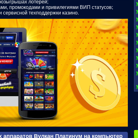
 розыгрышах лотерей;
ами, промокодами и привилегиями ВИП статусов;
 сервисной техподдержки казино.
х аппаратов Вулкан Платинум на компьютер