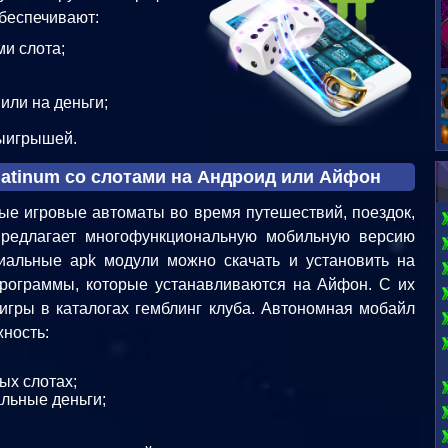
беспечивают:
и слота;
или на деньги;
выигрышей.
latinum со слотами на Андроид или Айфон
ные игровые автоматы во время путешествий, поездок,
 предлагает многофункциональную мобильную версию
иальные apk модули можно скачать и установить на
программы, которые устанавливаются на Айфон. С их
ры в каталогах гемблинг клуба. Автономная мобайл
ность:
;
ых слотах;
альные деньги;