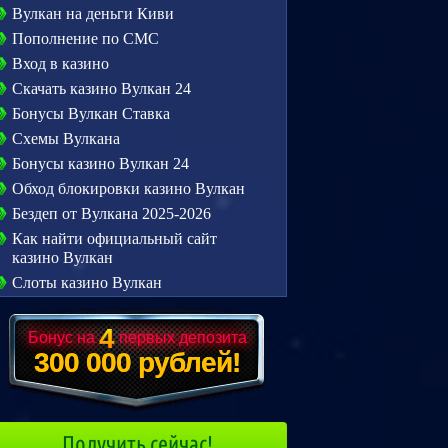
Вулкан на деньги Киви
Пополнение по СМС
Вход в казино
Скачать казино Вулкан 24
Бонусы Вулкан Ставка
Схемы Вулкана
Бонусы казино Вулкан 24
Обход блокировки казино Вулкан
Бездеп от Вулкана 2025-2026
Как найти официальный сайт
казино Вулкан
Слоты казино Вулкан
4
Бонус на
первых депозита
300 000 рублей!
Получить сейчас!