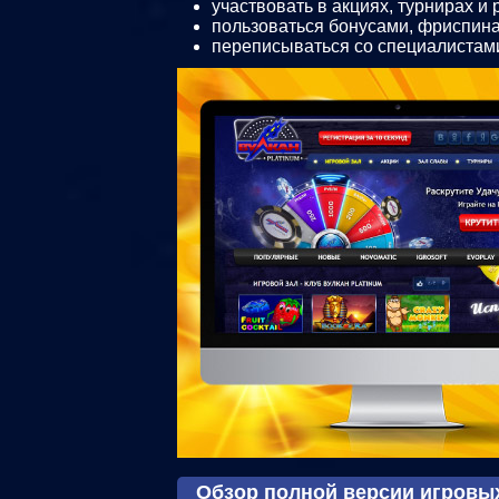
участвовать в акциях, турнирах и
пользоваться бонусами, фриспин
переписываться со специалистами
Обзор полной версии игровы