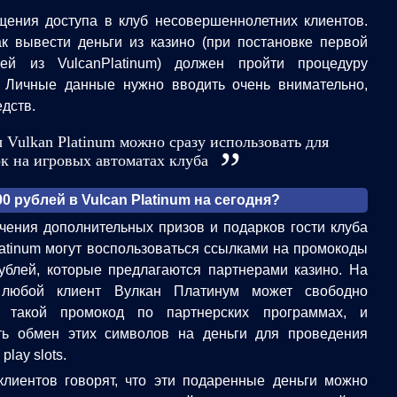
ения доступа в клуб несовершеннолетних клиентов.
к вывести деньги из казино (при постановке первой
ей из VulcanPlatinum) должен пройти процедуру
 Личные данные нужно вводить очень внимательно,
дств.
Vulkan Platinum можно сразу использовать для
к на игровых автоматах клуба
0 рублей в Vulcan Platinum на сегодня?
чения дополнительных призов и подарков гости клуба
latinum могут воспользоваться ссылками на промокоды
ублей, которые предлагаются партнерами казино. На
 любой клиент Вулкан Платинум может свободно
ь такой промокод по партнерских программах, и
ть обмен этих символов на деньги для проведения
play slots.
лиентов говорят, что эти подаренные деньги можно