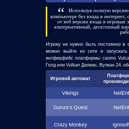
Используя полную версию 
компьютере без входа в интернет,
от веб версии входа в игровые 
альтернативный, десктопный вари
раб
Игроку не нужно быть постоянно в о
можно выйти из сети и запускать
интферфейс платформы casino Vulcan
Голд или Vulkan Делюкс, Вулкан 24, 
Платфор
Игровой автомат
производи
Vikings
NetEn
Gonzo’s Quest
NetEn
Crazy Monkey
Igrosof