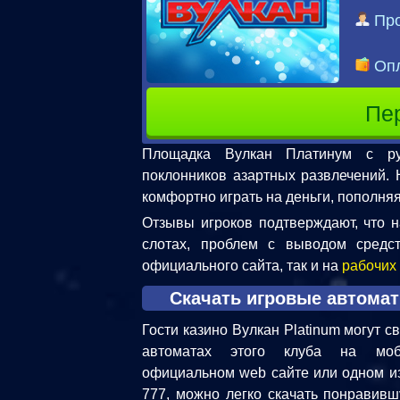
Про
Оп
Пер
Площадка Вулкан Платинум с ру
поклонников азартных развлечений. 
комфортно играть на деньги, пополня
Отзывы игроков подтверждают, что 
слотах, проблем с выводом средст
официального сайта, так и на
рабочих 
Скачать игровые автомат
Гости казино Вулкан Platinum могут с
автоматах этого клуба на мо
официальном web сайте или одном из
777, можно легко скачать понравив