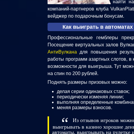
найти на
компаний-партнеров клуба VulkanPla
вейджер по подарочным бонусам.
Как выиграть в автоматах
Профессиональные гемблеры прекра
Посещение виртуальных залов Вулкан
АнтиВулкана
для повышения резуль
работы программ азартных слотов, в
возможности для выигрыша. Тут можно
на спин по 200 рублей.
Поднять размеры призовых можно:
делая серии одинаковых ставок;
периодически изменяя линии;
выполняя определенные комбинац
меняя размеры взносов.
Из отзывов игроков можн
выигрывать в казино хорошие день
автоматы, выигрывать на рулетке 