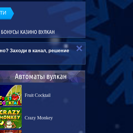
ТИ
БОНУСЫ КАЗИНО ВУЛКАН
но? Заходи в канал, решение
Автоматы вулкан
Fruit Cocktail
Crazy Monkey